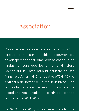
Association
L’histoire de sa création remonte à 2011,
lorsque dans son ambition d’œuvrer au
développement et à l’amélioration continue de
l’industrie touristique Ivoirienne, le Ministère
Ivoirien du Tourisme sous la houlette de son
Ministre d’Antan, M. Charles Aké ATCHIMON, a
entrepris de former à un meilleur niveau, de
jeunes Ivoiriens aux métiers du tourisme et de
l’hôtellerie-restauration à partir de l’année
académique
2011-2012
.
Le 02 Octobre 2011, la première promotion de