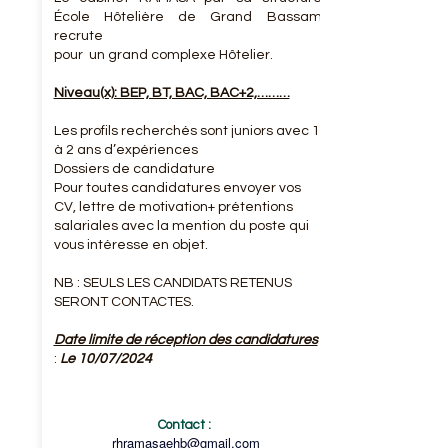
École Hôtelière de Grand Bassam
recrute
pour un grand complexe Hôtelier.
Niveau(x): BEP, BT, BAC, BAC+2,………
Les profils recherchés sont juniors avec 1
à 2 ans d’expériences
Dossiers de candidature
Pour toutes candidatures envoyer vos
CV, lettre de motivation+ prétentions
salariales avec la mention du poste qui
vous intéresse en objet.
NB : SEULS LES CANDIDATS RETENUS
SERONT CONTACTES.
Date limite de réception des candidatures
:
Le 10/07/2024
Contact :
rhramasaehb@gmail.com