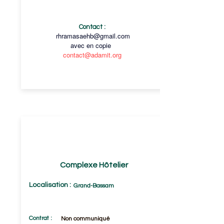
Contact :
rhramasaehb@gmail.com
avec en copie
contact@adamit.org
CHARGE DES RESSOURCES
HUMAINES
(F/H)
Complexe Hôtelier
Localisation :
Grand-Bassam
Contrat :
Non communiqué