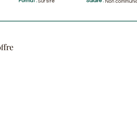
Format :
Salaire :
Sur site
Non communi
ffre