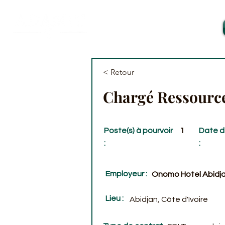
< Retour
Chargé Ressourc
Poste(s) à pourvoir
1
Date d
:
:
Employeur :
Onomo Hotel Abidja
Lieu :
Abidjan, Côte d'Ivoire