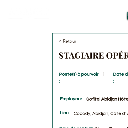
< Retour
STAGIAIRE OPÉ
Poste(s) à pourvoir
1
Date d
:
:
Employeur :
Sofitel Abidjan Hôtel
Lieu :
Cocody, Abidjan, Côte d'I