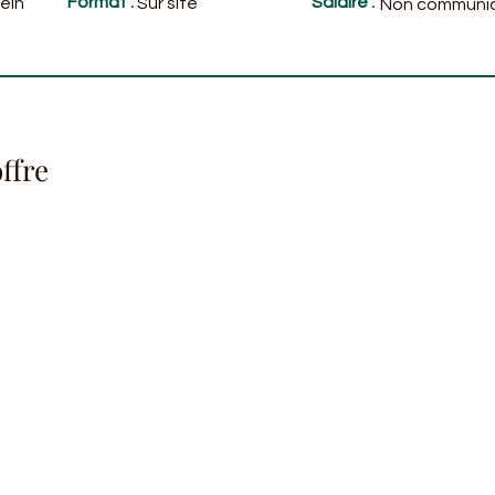
Format :
Salaire :
ein
Sur site
Non communi
ffre