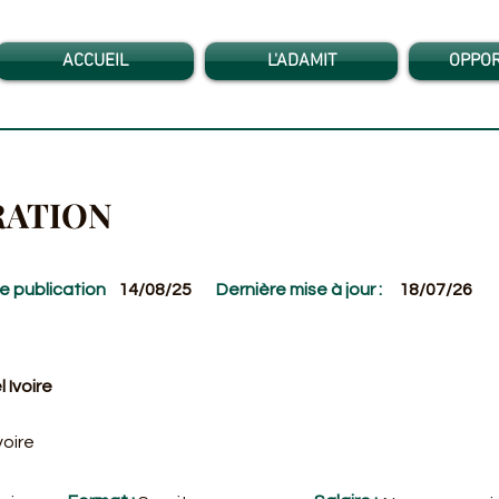
ACCUEIL
L'ADAMIT
OPPOR
RATION
e publication
14/08/25
Dernière mise à jour :
18/07/26
 Ivoire
voire