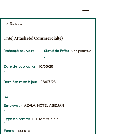
< Retour
Un(e) Attaché(e) Commercial(e)
Poste(s) à pourvoir :
Statut de l'offre
Non pourvue
:
Date de publication
10/06/26
:
Dernière mise à jour
18/07/26
:
Lieu :
Employeur
AZALAÏ HÔTEL ABIDJAN
:
Type de contrat
CDI Temps plein
:
Format :
Sur site